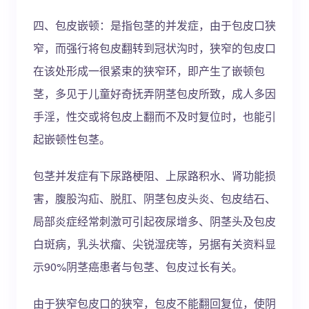
四、包皮嵌顿：是指包茎的并发症，由于包皮口狭
窄，而强行将包皮翻转到冠状沟时，狭窄的包皮口
在该处形成一很紧束的狭窄环，即产生了嵌顿包
茎，多见于儿童好奇抚弄阴茎包皮所致，成人多因
手淫，性交或将包皮上翻而不及时复位时，也能引
起嵌顿性包茎。
包茎并发症有下尿路梗阻、上尿路积水、肾功能损
害，腹股沟疝、脱肛、阴茎包皮头炎、包皮结石、
局部炎症经常刺激可引起夜尿增多、阴茎头及包皮
白斑病，乳头状瘤、尖锐湿疣等，另据有关资料显
示90%阴茎癌患者与包茎、包皮过长有关。
由于狭窄包皮口的狭窄，包皮不能翻回复位，使阴