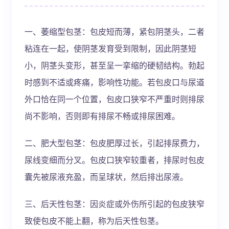
一、萎缩型包茎：包皮短而薄，紧包阴茎头，二者
粘连在一起，使阴茎发育受到限制，因此阴茎短
小，阴茎头变形，甚至呈一挛缩的硬韧结构。勃起
时感到不适或疼痛，影响性功能。若包皮口与尿道
外口恰在同一个位置，包皮口狭窄不严重时则排尿
尚不影响，否则即有排尿不畅或排尿困难。
二、肥大型包茎：包皮肥厚过长，引起排尿费力，
尿线变细而分叉。包皮口狭窄较重者，排尿时包皮
囊先被尿液充盈，而呈球状，然后排出尿液。
三、后天性包茎：因炎症或外伤所引起的包皮狭窄
致使包皮不能上翻，称为后天性包茎。