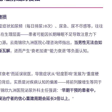
磨损
型症状如尿频（每日排尿≥8次）、尿急、尿不尽感等，往往
现在生理层面——患者可能因长期睡眠不足导致注意力下
力源。云南锦欣九洲医院心理咨询师指出，
当男性无法自如
渐瓦解
，进而产生“衰老加速”“能力衰退”等负面认知。
常衰老”而延误就医，导致症状从“轻度影响”发展为“重度梗
”的背后，实质是对疾病认知的偏差——将前列腺增生等同于
南锦欣九洲医院泌尿外科主任强调：“
早期干预的患者中，
误治疗者的信心重建周期会延长3倍以上
。”