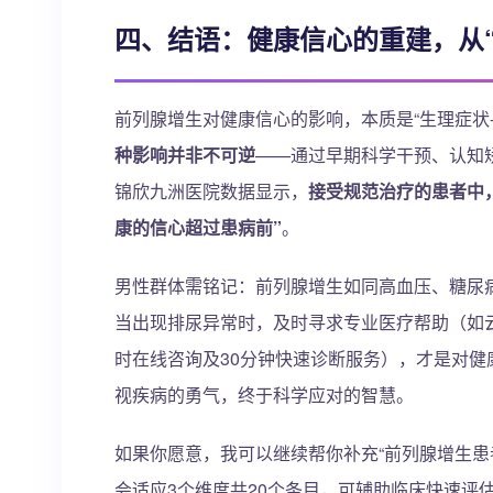
四、结语：健康信心的重建，从“
前列腺增生对健康信心的影响，本质是“生理症状
种影响并非不可逆
——通过早期科学干预、认知
锦欣九洲医院数据显示，
接受规范治疗的患者中，
康的信心超过患病前”
。
男性群体需铭记：前列腺增生如同高血压、糖尿病
当出现排尿异常时，及时寻求专业医疗帮助（如云
时在线咨询及30分钟快速诊断服务），才是对
视疾病的勇气，终于科学应对的智慧。
如果你愿意，我可以继续帮你补充“前列腺增生患
会适应3个维度共20个条目，可辅助临床快速评