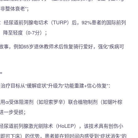
非整体衰老”；
：经尿道前列腺电切术（TURP）后，92%患者的国际前列
分）降至轻度（0-7分）；
故事，例如65岁退休教师术后恢复骑行爱好，强化“疾病可
”
将治疗目标从“缓解症状”升级为“功能重建+信心恢复”：
者，采用α受体阻滞剂（如坦索罗辛）联合植物制剂（如锯叶棕
进一步受损；
经尿道前列腺激光剜除术（HoLEP），该技术具有创伤小
小时即可下床）的优势，患者能在短时间内感受到“症状消失”的