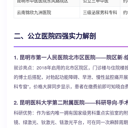
昆明市中医医院东风路院区
公立三甲中医
约
云南锦欣九洲医院
三级泌尿男科专科
约
二、公立医院四强实力解剖
1. 昆明市第一人民医院北市区医院——院区新·
就诊亮点：2018年启用的北市区院区，门诊楼与住院楼
的博士后搭配，对勃起功能障碍、早泄、慢性盆腔痛开展“药物
科专窗”，价格大屏同步显示，患者在缴费前即可知晓自
2. 昆明医科大学第二附属医院——科研导向·手
科研优势：作为省内唯一拥有国家级男科重点实验室的附院
镜、绿激光、钬激光、铥激光平台，可在同一次麻醉周期