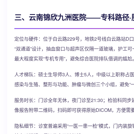
三、云南锦欣九洲医院——专科路径·
定位与硬件：位于白云路229号，地铁2号线白云路站D
“双通道”设计，抽血窗口与超声区仅隔一道玻璃，护工
最大程度实现“专机专用”，避免综合医院排队借调的尴尬
人才梯队：硕士生导师3人、博士5人，中级以上职称占医
感染与生殖、整形与功能、肿瘤与微创三个小组，避免“
服务时长：门诊全年无休，夜门诊至21:30；检验科同
像报告附带二维码，扫码即可获得原始DICOM，方便需
隐私细节：诊室普遍采用“一医一患一检”模式，门内装