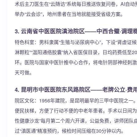
术后主刀医生在“云随访”系统每日推送恢复问卷，AI
举办“云会诊”，地州患者在当地就能接受省级方案。
3. 云南省中医医院滇池院区——中西合璧·调理
特色科室：男科隶属“生殖与泌尿病中心”，下设“肾虚证
淋颗粒”“温阳通络胶囊”纳入省医保目录，日均药费低至
环。医院与国家中医针推中心合作，将电针阴部神经刺激疗法
天可做。
4. 昆明市中医医院东风路院区——老牌公立·费
院区文化：1956年建院，是昆明最早的三甲中医院之一
便民扶梯，方便了行动不便的中老年患者。手术以日间为
性健康沙龙”每月第二个周六开课，公益免费，讲师团队
过“滇医通”精准预约，候检时间压缩在30分钟以内。