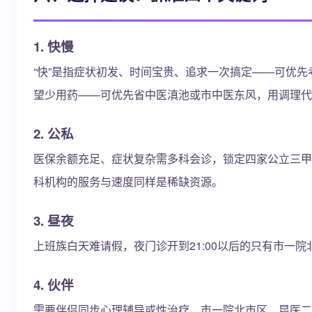
1. 快慢
“快”是指症状初发、时间宝贵、追求一次搞定——可优先
望少用药——可优先省中医滇池或市中医东风，用调理代
2. 公私
医保余额充足、症状复杂需多科会诊，锁定四家公立三甲
科机构的服务与速度同样是稀缺资源。
3. 昼夜
上班族白天难请假，夜门诊开到21:00以后的只有市一院
4. 伙伴
需要伴侣同步心理辅导或性治疗，市一院北市区、昆医二