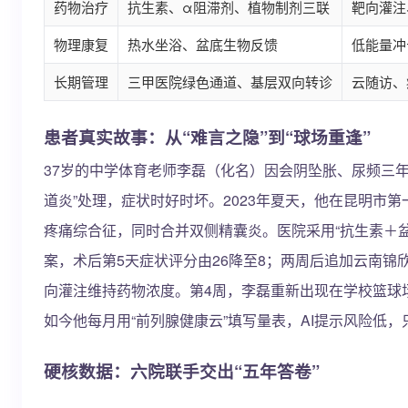
药物治疗
抗生素、α阻滞剂、植物制剂三联
靶向灌注
物理康复
热水坐浴、盆底生物反馈
低能量冲
长期管理
三甲医院绿色通道、基层双向转诊
云随访、
患者真实故事：从“难言之隐”到“球场重逢”
37岁的中学体育老师李磊（化名）因会阴坠胀、尿频三年
道炎”处理，症状时好时坏。2023年夏天，他在昆明市第一
疼痛综合征，同时合并双侧精囊炎。医院采用“抗生素＋
案，术后第5天症状评分由26降至8；两周后追加云南锦
向灌注维持药物浓度。第4周，李磊重新出现在学校篮球
如今他每月用“前列腺健康云”填写量表，AI提示风险低
硬核数据：六院联手交出“五年答卷”