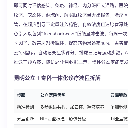
即可同时评估感染、免疫、神经、内分泌四大通路。医院
原体、衣原体、淋球菌、解脲脲原体当天出报告；治疗区
管，在超声引导下定量注入药物，有效浓度直达腺管深处
心引入以色列“liner shockwave”低能量冲击波，每
长因子，改善局部微循环，提高药物渗透率40%。患者管
云”小程序，自动记录症状评分、排尿日记与运动步数，A
推送干预方案，随访24个月数据显示，慢性骨盆疼痛复发
昆明公立＋专科一体化诊疗流程拆解
步骤
公立医院优势
云南锦欣
精准检测
多参数磁共振、尿四杯、精液培养
单细胞测
分型诊断
NIH四型标准＋影像分级
14亚型