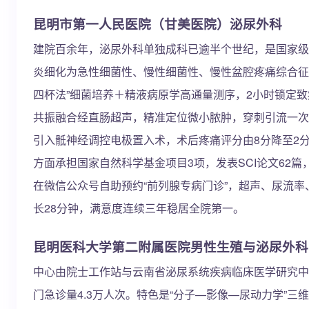
昆明市第一人民医院（甘美医院）泌尿外科
建院百余年，泌尿外科单独成科已逾半个世纪，是国家级
炎细化为急性细菌性、慢性细菌性、慢性盆腔疼痛综合征
四杯法”细菌培养＋精液病原学高通量测序，2小时锁定致病
共振融合经直肠超声，精准定位微小脓肿，穿刺引流一次
引入骶神经调控电极置入术，术后疼痛评分由8分降至2
方面承担国家自然科学基金项目3项，发表SCI论文62篇
在微信公众号自助预约“前列腺专病门诊”，超声、尿流
长28分钟，满意度连续三年稳居全院第一。
昆明医科大学第二附属医院男性生殖与泌尿外科
中心由院士工作站与云南省泌尿系统疾病临床医学研究中
门急诊量4.3万人次。特色是“分子—影像—尿动力学”