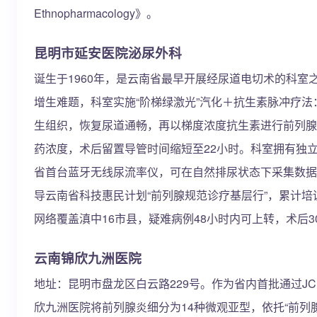
Ethnopharmacology》。
昆明市延安医院泌尿外科
诞生于1960年，是云南省最早开展经尿道电切术的科室
增生难题，科室实施“阶梯绿激光”汽化＋抗生素脉冲疗法
生组织，恢复尿道通畅，再以梯度浓度抗生素进行前列腺
药浓度，术后留置导管时间缩短至22小时。科室拥有独
省首台蓝牙无线尿流率仪，可在自然排尿状态下采集数据
导云南省科技惠民计划“前列腺规范诊疗基层行”，累计培
网络覆盖滇中16市县，疑难病例48小时内可上转，术后3
云南锦欣九洲医院
地址：昆明市盘龙区白云路229号。作为省内首批通过J
欣九洲医院将前列腺炎细分为14种微观亚型，依托“前列