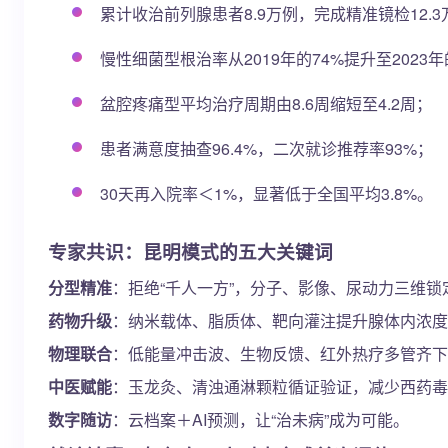
累计收治前列腺患者8.9万例，完成精准镜检12.
慢性细菌型根治率从2019年的74%提升至2023年
盆腔疼痛型平均治疗周期由8.6周缩短至4.2周；
患者满意度抽查96.4%，二次就诊推荐率93%；
30天再入院率＜1%，显著低于全国平均3.8%。
专家共识：昆明模式的五大关键词
分型精准
：拒绝“千人一方”，分子、影像、尿动力三维锁
药物升级
：纳米载体、脂质体、靶向灌注提升腺体内浓度
物理联合
：低能量冲击波、生物反馈、红外热疗多管齐下
中医赋能
：玉龙灸、清浊通淋颗粒循证验证，减少西药毒
数字随访
：云档案＋AI预测，让“治未病”成为可能。