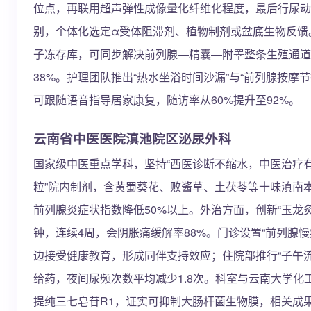
位点，再联用超声弹性成像量化纤维化程度，最后行尿动
别，个体化选定α受体阻滞剂、植物制剂或盆底生物反馈
子冻存库，可同步解决前列腺—精囊—附睾整条生殖通道
38%。护理团队推出“热水坐浴时间沙漏”与“前列腺按摩
可跟随语音指导居家康复，随访率从60%提升至92%。
云南省中医医院滇池院区泌尿外科
国家级中医重点学科，坚持“西医诊断不缩水，中医治疗有
粒”院内制剂，含黄蜀葵花、败酱草、土茯苓等十味滇南
前列腺炎症状指数降低50%以上。外治方面，创新“玉龙灸
钟，连续4周，会阴胀痛缓解率88%。门诊设置“前列腺
边接受健康教育，形成同伴支持效应；住院部推行“子午
给药，夜间尿频次数平均减少1.8次。科室与云南大学化
提纯三七皂苷R1，证实可抑制大肠杆菌生物膜，相关成果已发表