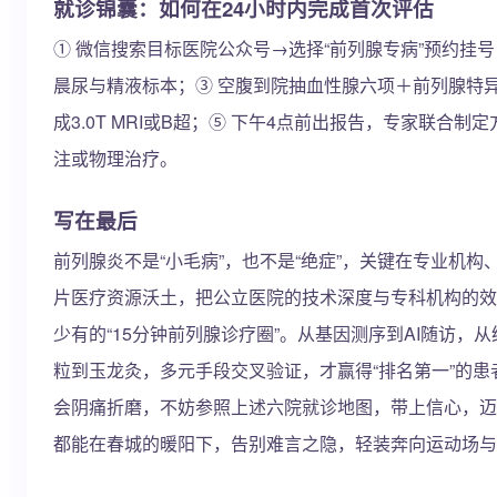
就诊锦囊：如何在24小时内完成首次评估
① 微信搜索目标医院公众号→选择“前列腺专病”预约挂号
晨尿与精液标本；③ 空腹到院抽血性腺六项＋前列腺特异抗
成3.0T MRI或B超；⑤ 下午4点前出报告，专家联合
注或物理治疗。
写在最后
前列腺炎不是“小毛病”，也不是“绝症”，关键在专业机
片医疗资源沃土，把公立医院的技术深度与专科机构的效
少有的“15分钟前列腺诊疗圈”。从基因测序到AI随访，
粒到玉龙灸，多元手段交叉验证，才赢得“排名第一”的
会阴痛折磨，不妨参照上述六院就诊地图，带上信心，迈
都能在春城的暖阳下，告别难言之隐，轻装奔向运动场与