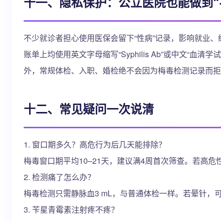
十一、隐私保护：公立医院也能做到“
不少就诊者担心使用医保会留下“性病”记录，影响就业
账单上均使用英文字母缩写“Syphilis Ab”或中文
外，常规体检、入职、婚检绝不会因为梅毒检测记录而拒
十二、常见疑问一次说清
1. 窗口期多久？高危行为后几天能排除？
梅毒窗口期平均10–21天，建议满4周首次筛查。若高
2. 检测痛了怎么办？
梅毒检测只需静脉血3 mL，与普通体检一样。若晕针，
3. 苄星青霉素注射疼不疼？